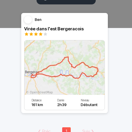
Ben
Virée dans l'est Bergeracois
Distance
Durée
Niveau
161 km
2h39
Débutant
❮
Préc
1
Suiv
❯