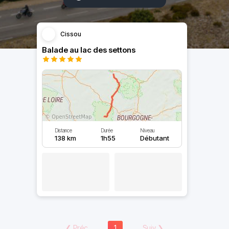
Cissou
Balade au lac des settons
Distance
Durée
Niveau
138 km
1h55
Débutant
❮
Préc
1
Suiv
❯