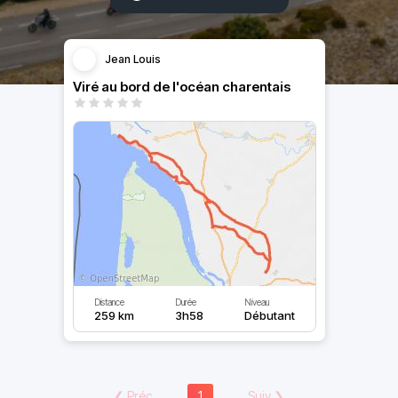
Jean Louis
Viré au bord de l'océan charentais
Distance
Durée
Niveau
259 km
3h58
Débutant
❮
Préc
1
Suiv
❯