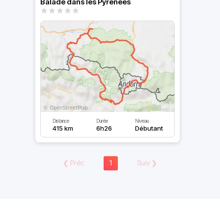
Balade dans les Pyrénées
Distance
Durée
Niveau
415 km
6h26
Débutant
❮
Préc
1
Suiv
❯