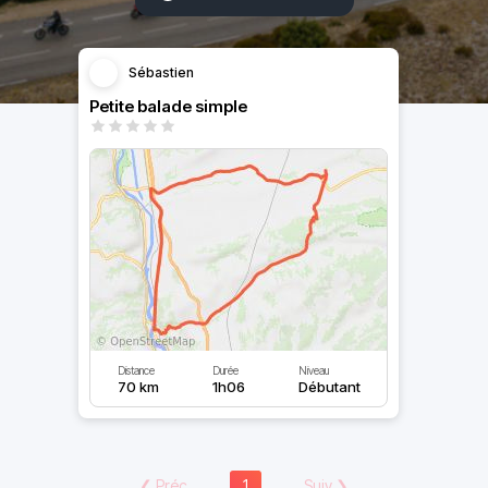
Sébastien
Petite balade simple
Distance
Durée
Niveau
70 km
1h06
Débutant
❮
Préc
1
Suiv
❯