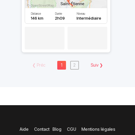
Distance
Durée
Niveau
146 km
2h09
Intermédiaire
❮
Préc
1
2
Suiv
❯
Aide
Contact
Blog
CGU
Mentions légales