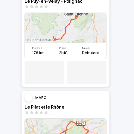
Le Puy-en-Velay - Polignac
Distance
Durée
Niveau
178 km
2h10
Débutant
MARC
Le Pilat et le Rhône