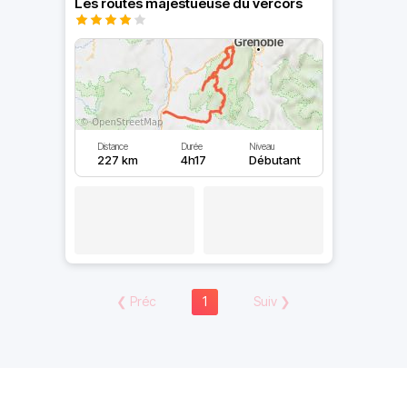
Les routes majestueuse du vercors
Distance
Durée
Niveau
227 km
4h17
Débutant
❮
Préc
1
Suiv
❯