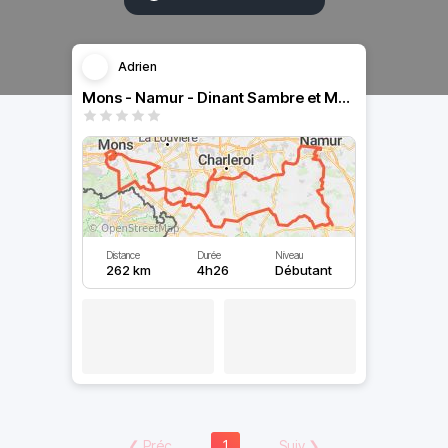
Adrien
Mons - Namur - Dinant Sambre et Meuse
Distance
Durée
Niveau
262 km
4h26
Débutant
❮
Préc
1
Suiv
❯