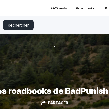
GPS moto
Roadbooks
SO
Rechercher
es roadbooks de BadPunish
PARTAGER