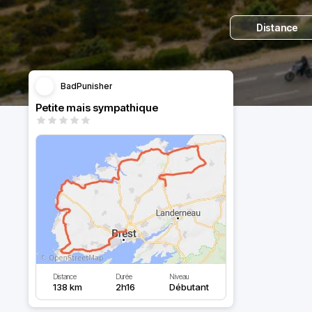
Distance
BadPunisher
Petite mais sympathique
Distance
Durée
Niveau
138 km
2h16
Débutant