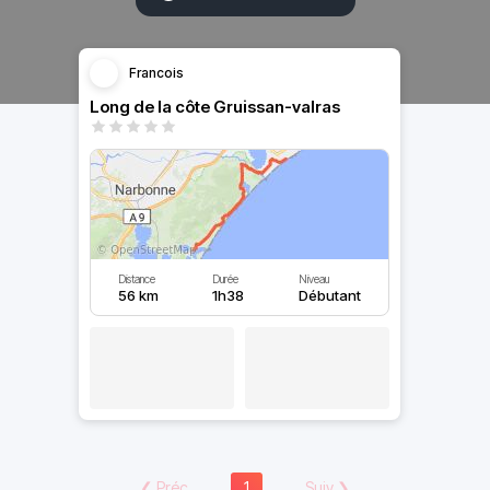
Francois
Long de la côte Gruissan-valras
Distance
Durée
Niveau
56 km
1h38
Débutant
❮
Préc
1
Suiv
❯