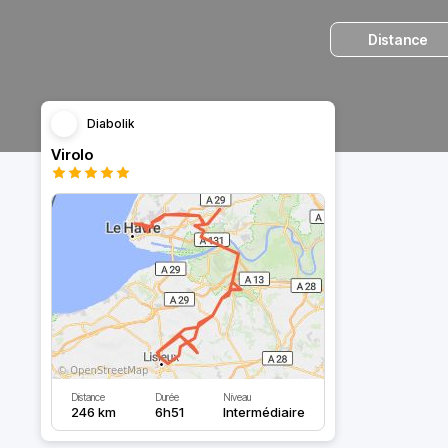
Distance
Diabolik
Virolo
Distance
Durée
Niveau
246 km
6h51
Intermédiaire