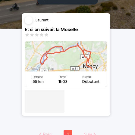
Laurent
Et si on suivait la Moselle
Distance
Durée
Niveau
55 km
1h03
Débutant
❮
Préc
1
Suiv
❯