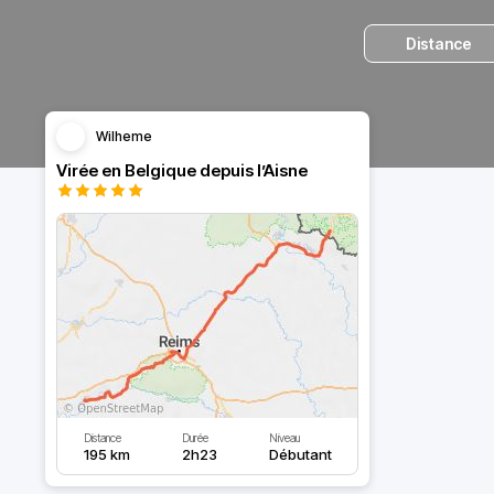
Distance
Wilheme
Virée en Belgique depuis l’Aisne
Distance
Durée
Niveau
195 km
2h23
Débutant