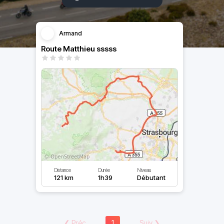
Armand
Route Matthieu sssss
Distance
Durée
Niveau
121 km
1h39
Débutant
❮
Préc
1
Suiv
❯