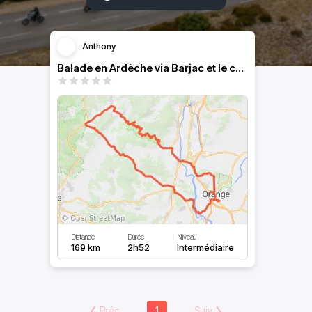
Anthony
Balade en Ardèche via Barjac et le col de la Serres
Distance
Durée
Niveau
169 km
2h52
Intermédiaire
❮
Préc
1
Suiv
❯