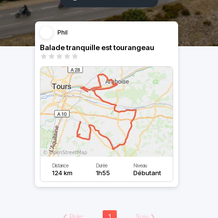
Phil
Balade tranquille est tourangeau
Distance
Durée
Niveau
124 km
1h55
Débutant
❮
Préc
1
Suiv
❯