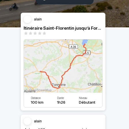
alain
Itinéraire Saint-Florentin jusqu’à Forêt D’orient.
Distance
Durée
Niveau
100 km
1h26
Débutant
alain