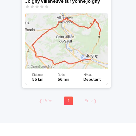
Joigny Villeneuve sur yonne joigny
Distance
Durée
Niveau
55 km
56min
Débutant
❮
Préc
1
Suiv
❯