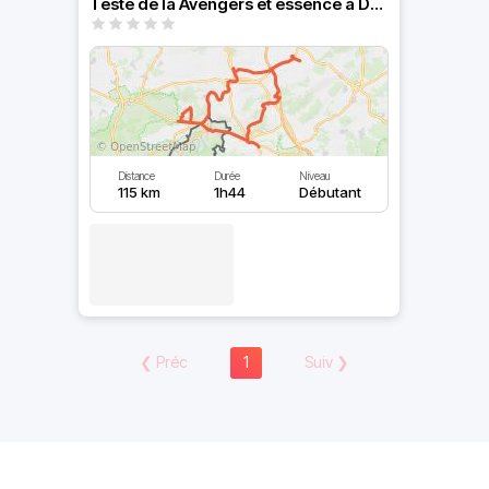
Teste de la Avengers et essence à Doische
Distance
Durée
Niveau
115 km
1h44
Débutant
❮
Préc
1
Suiv
❯