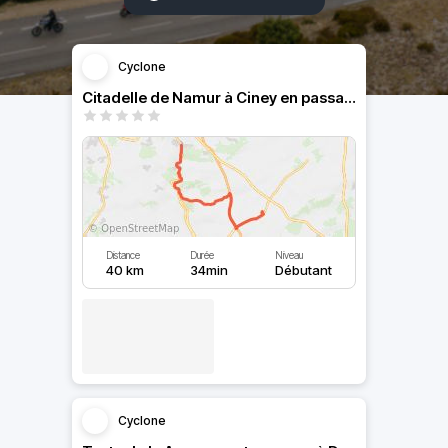
Cyclone
Citadelle de Namur à Ciney en passant par Yvoir
Distance
Durée
Niveau
40 km
34min
Débutant
Cyclone