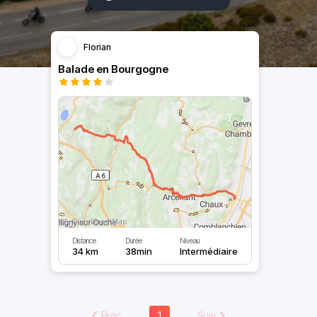
Florian
Balade en Bourgogne
Distance
Durée
Niveau
34 km
38min
Intermédiaire
❮
Préc
1
Suiv
❯