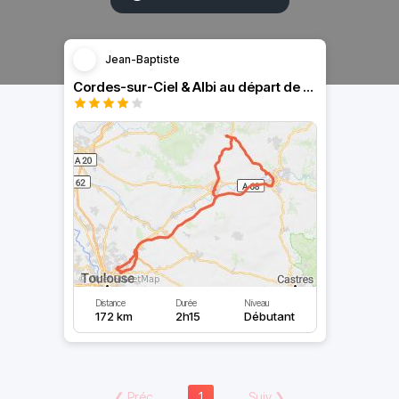
Jean-Baptiste
Cordes-sur-Ciel & Albi au départ de Toulouse
Distance
Durée
Niveau
172 km
2h15
Débutant
❮
Préc
1
Suiv
❯