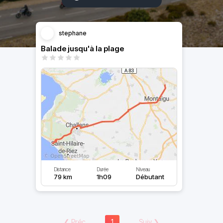
stephane
Balade jusqu'à la plage
Distance
Durée
Niveau
79 km
1h09
Débutant
❮
Préc
1
Suiv
❯