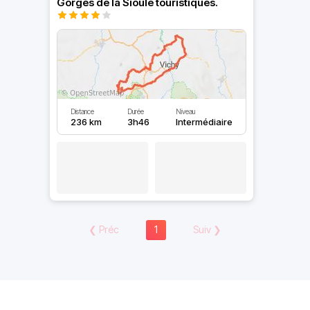
Gorges de la Sioule touristiques.
Distance
Durée
Niveau
236 km
3h46
Intermédiaire
❮
Préc
1
Suiv
❯