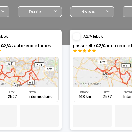
Durée
Niveau
ubek
A2/A lubek
 A2/A : auto-école Lubek
passerelle A2/A moto école
Durée
Niveau
Distance
Durée
Niveau
2h27
Intermédiaire
148 km
2h37
Inte