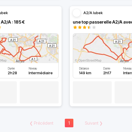
ubek
A2/A lubek
 A2/A : 185 €
Durée
Niveau
Distance
Durée
Niveau
2h28
Intermédiaire
149 km
2h17
Inte
❮
Précédent
1
Suivant
❯