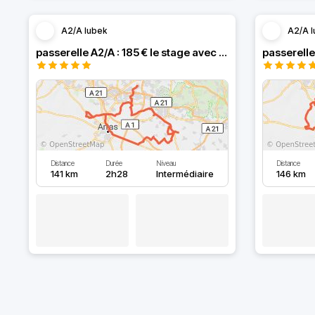
A2/A lubek
A2/A l
passerelle A2/A : 185 € le stage avec :Z900, hornet750, Z650
passerelle
Distance
Durée
Niveau
Distance
141 km
2h28
Intermédiaire
146 km