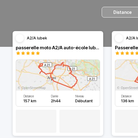
Distance
A2/A lubek
A2/A l
passerelle moto A2/A auto-école lubek
Passerelle
Distance
Durée
Niveau
Distance
157 km
2h44
Débutant
136 km