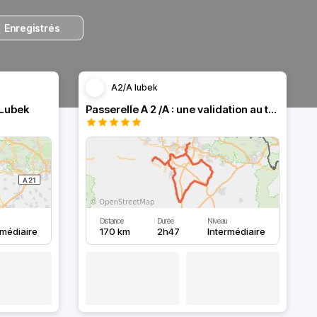
Enregistrés
A2/A lubek
 Lubek
Passerelle A 2 /A : une validation au top 👌
Distance
Durée
Niveau
rmédiaire
170 km
2h47
Intermédiaire