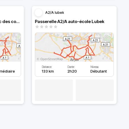
A2/A lubek
une top passerelle A2/A avec des conditions météo pas extra
Passerelle A2/A auto-école Lubek
Distance
Durée
Niveau
rmédiaire
133 km
2h20
Débutant