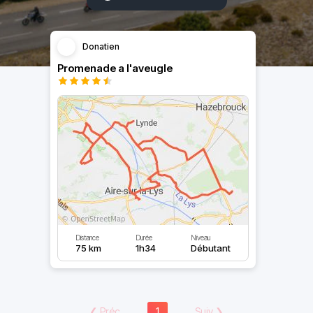
Donatien
Promenade a l'aveugle
Distance
Durée
Niveau
75 km
1h34
Débutant
❮
Préc
1
Suiv
❯