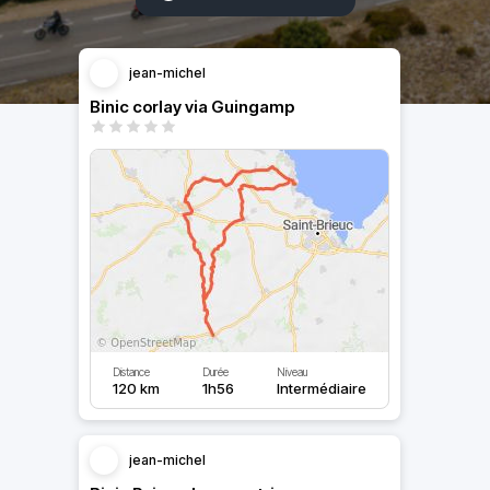
jean-michel
Binic corlay via Guingamp
Distance
Durée
Niveau
120 km
1h56
Intermédiaire
jean-michel