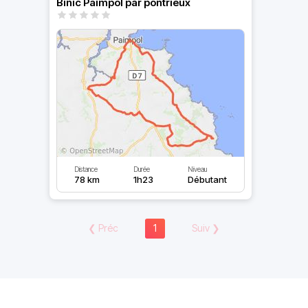
Binic Paimpol par pontrieux
Distance
Durée
Niveau
78 km
1h23
Débutant
❮
Préc
1
Suiv
❯