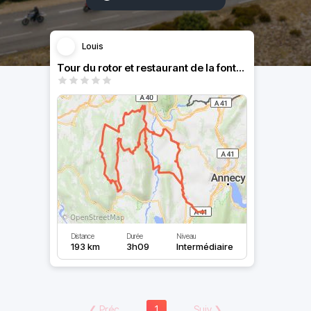
Louis
Tour du rotor et restaurant de la fontaine
Distance
Durée
Niveau
193 km
3h09
Intermédiaire
❮
Préc
1
Suiv
❯