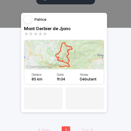
Patrice
Mont Gerbier de Jjonc
Distance
Durée
Niveau
85 km
1h34
Débutant
❮
Préc
1
Suiv
❯