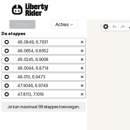
Opslaan
Acties
De etappes
48.0849, 6.7631
✖
48.0654, 6.8652
✖
48.0245, 6.9008
✖
48.0044, 6.8714
✖
48.013, 6.9473
✖
47.9046, 6.9749
✖
47.8113, 7.1016
✖
Je kan maximaal 99 etappes toevoegen.