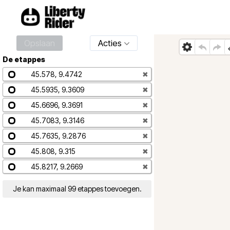
Opslaan
Acties
De etappes
45.578, 9.4742
✖
45.5935, 9.3609
✖
45.6696, 9.3691
✖
45.7083, 9.3146
✖
45.7635, 9.2876
✖
45.808, 9.315
✖
45.8217, 9.2669
✖
Je kan maximaal 99 etappes toevoegen.