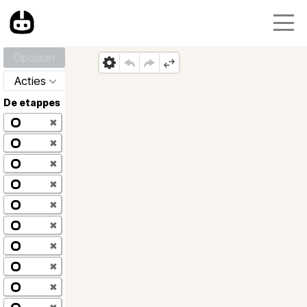
Opslaan
Acties
De etappes
✖
✖
✖
✖
✖
✖
✖
✖
✖