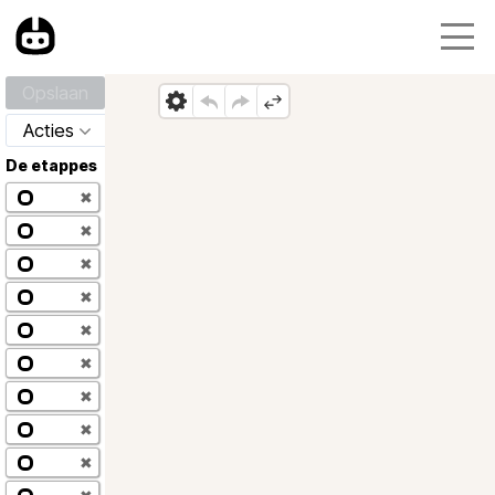
Opslaan
Acties
De etappes
✖
✖
✖
✖
✖
✖
✖
✖
✖