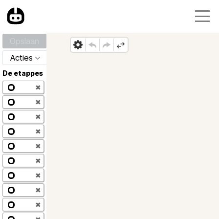
Opslaan
Acties
De etappes
✖
✖
✖
✖
✖
✖
✖
✖
✖