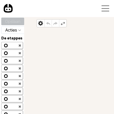
Opslaan
Acties
De etappes
✖
✖
✖
✖
✖
✖
✖
✖
✖