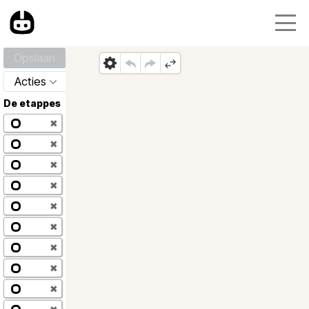
Opslaan
Acties
De etappes
✖
✖
✖
✖
✖
✖
✖
✖
✖