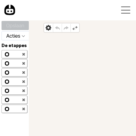
Opslaan
Acties
De etappes
✖
✖
✖
✖
✖
✖
✖