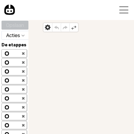
Opslaan
Acties
De etappes
✖
✖
✖
✖
✖
✖
✖
✖
✖