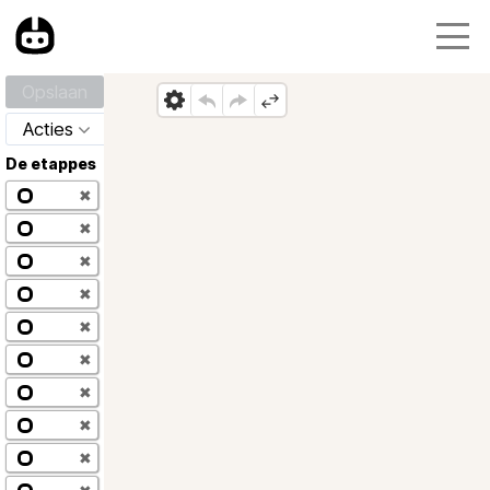
Opslaan
Acties
De etappes
✖
✖
✖
✖
✖
✖
✖
✖
✖