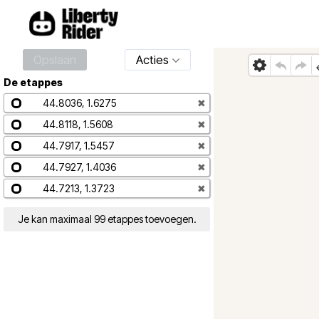
Opslaan
Acties
De etappes
44.8036, 1.6275
✖
44.8118, 1.5608
✖
44.7917, 1.5457
✖
44.7927, 1.4036
✖
44.7213, 1.3723
✖
Je kan maximaal 99 etappes toevoegen.