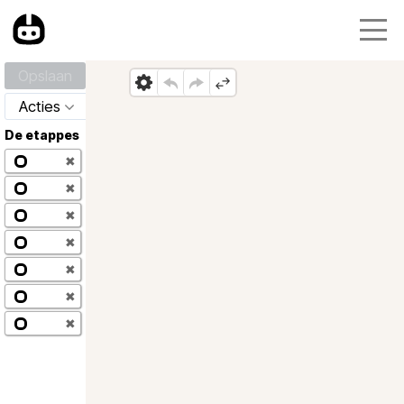
Opslaan
Acties
De etappes
✖
✖
✖
✖
✖
✖
✖