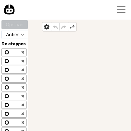
Opslaan
Acties
De etappes
✖
✖
✖
✖
✖
✖
✖
✖
✖