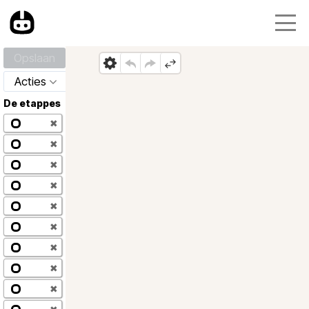
Opslaan
Acties
De etappes
✖
✖
✖
✖
✖
✖
✖
✖
✖