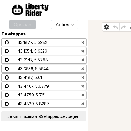
Opslaan
Acties
De etappes
43.1877, 5.5982
✖
43.1954, 5.6329
✖
43.2147, 5.5788
✖
43.3936, 5.5944
✖
43.4187, 5.61
✖
43.4467, 5.6379
✖
43.4759, 5.761
✖
43.4829, 5.8287
✖
Je kan maximaal 99 etappes toevoegen.