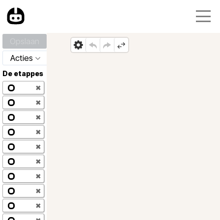
Opslaan
Acties
De etappes
✖
✖
✖
✖
✖
✖
✖
✖
✖