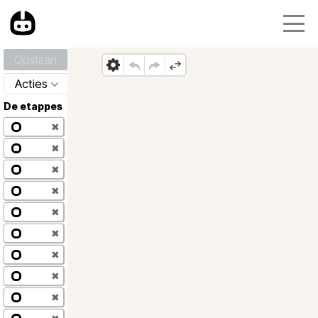
Opslaan
Acties
De etappes
✖
✖
✖
✖
✖
✖
✖
✖
✖