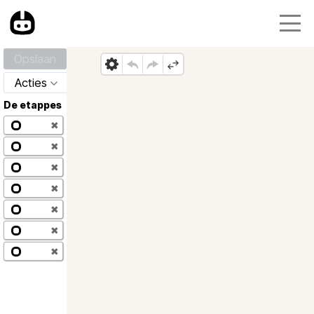
Opslaan
Acties
De etappes
✖
✖
✖
✖
✖
✖
✖