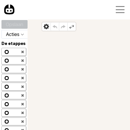
Opslaan
Acties
De etappes
✖
✖
✖
✖
✖
✖
✖
✖
✖