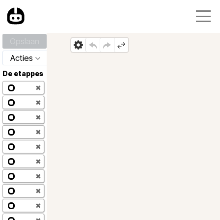
Opslaan
Acties
De etappes
✖
✖
✖
✖
✖
✖
✖
✖
✖