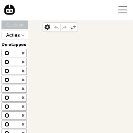
Opslaan
Acties
De etappes
✖
✖
✖
✖
✖
✖
✖
✖
✖