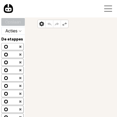
Opslaan
Acties
De etappes
✖
✖
✖
✖
✖
✖
✖
✖
✖