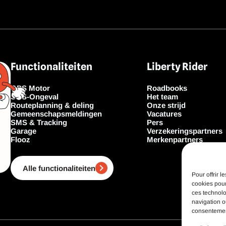
Functionaliteiten
Liberty Rider
GPS Motor
Roadbooks
SOS-Ongeval
Het team
Routeplanning & deling
Onze strijd
Gemeenschapsmeldingen
Vacatures
SMS & Tracking
Pers
Garage
Verzekeringspartners
Flooz
Merkenpartners
Alle functionaliteiten
Pour offrir 
cookies pour
ces technolo
navigation ou
consentement